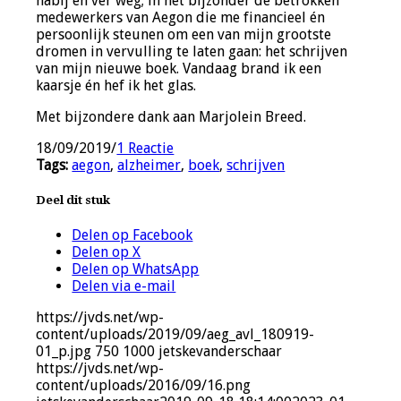
nabij en ver weg; in het bijzonder de betrokken
medewerkers van Aegon die me financieel én
persoonlijk steunen om een van mijn grootste
dromen in vervulling te laten gaan: het schrijven
van mijn nieuwe boek. Vandaag brand ik een
kaarsje én hef ik het glas.
Met bijzondere dank aan Marjolein Breed.
18/09/2019
/
1 Reactie
Tags:
aegon
,
alzheimer
,
boek
,
schrijven
Deel dit stuk
Delen op Facebook
Delen op X
Delen op WhatsApp
Delen via e-mail
https://jvds.net/wp-
content/uploads/2019/09/aeg_avl_180919-
01_p.jpg
750
1000
jetskevanderschaar
https://jvds.net/wp-
content/uploads/2016/09/16.png