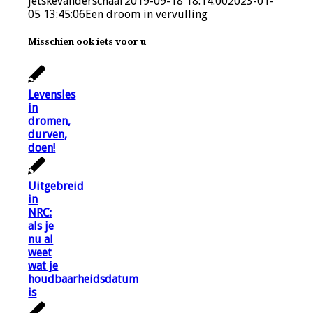
jetskevanderschaar
2019-09-18 18:14:00
2023-01-
05 13:45:06
Een droom in vervulling
Misschien ook iets voor u
Levensles
in
dromen,
durven,
doen!
Uitgebreid
in
NRC:
als je
nu al
weet
wat je
houdbaarheidsdatum
is