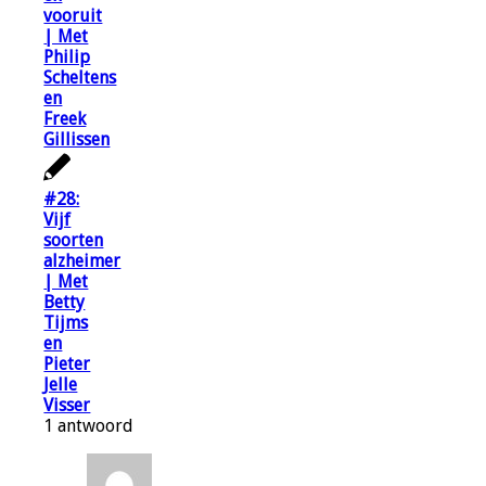
vooruit
| Met
Philip
Scheltens
en
Freek
Gillissen
#28:
Vijf
soorten
alzheimer
| Met
Betty
Tijms
en
Pieter
Jelle
Visser
1
antwoord