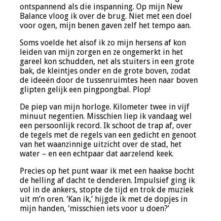
ontspannend als die inspanning. Op mijn New
Balance vloog ik over de brug. Niet met een doel
voor ogen, mijn benen gaven zelf het tempo aan.
Soms voelde het alsof ik zo mijn hersens af kon
leiden van mijn zorgen en ze ongemerkt in het
gareel kon schudden, net als stuiters in een grote
bak, de kleintjes onder en de grote boven, zodat
de ideeën door de tussenruimtes heen naar boven
glipten gelijk een pingpongbal. Plop!
De piep van mijn horloge. Kilometer twee in vijf
minuut negentien. Misschien liep ik vandaag wel
een persoonlijk record. Ik schoot de trap af, over
de tegels met de regels van een gedicht en genoot
van het waanzinnige uitzicht over de stad, het
water – en een echtpaar dat aarzelend keek.
Precies op het punt waar ik met een haakse bocht
de helling af dacht te denderen. Impulsief ging ik
vol in de ankers, stopte de tijd en trok de muziek
uit m’n oren. ‘Kan ik,’ hijgde ik met de dopjes in
mijn handen, ‘misschien iets voor u doen?’