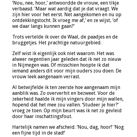
‘Nou, nee, hoor,’ antwoordde de vrouw, een tikje
verbaasd. ‘Maar wat aardig dat je dat vraagt. We
zijn hier voor het eerst. Net aangekomen en nu op
ontdekkingstocht. Ik vroeg me af,’ en ze wijst, ‘of
we daar langs kunnen gaan?’
Trots vertelde ik over de Waal, de paadjes en de
bruggetjes. Het prachtige natuurgebied.
Zelf wist ik eigenlijk ook niet waarom. Het was
alweer negentien jaar geleden dat ik net zo nieuw
in Nijmegen was. Of misschien hoopte ik dat
iemand anders dit voor mijn ouders zou doen. De
vrouw leek aangenaam verrast.
Al betwijfelde ik ten zeerste hoe aangenaam mijn
aanblik was. Zo oververhit en bezweet. Voor de
zekerheid haalde ik mijn vingers door mijn wallen,
hopend dat het mee zou vallen. ‘Studeer je hier?’
vroeg ze toen. Op mijn beurt was ik net zo gevleid
door haar inschattingsfout.
Hartelijk namen we afscheid. ‘Nou, dag, hoor!’ ‘Nog
een fijne tijd in de stad!’