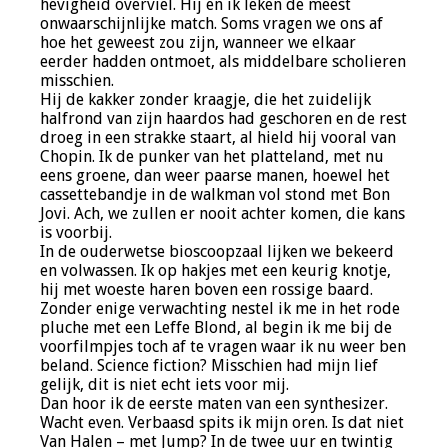
hevigheid overviel. Hij en ik leken de meest
onwaarschijnlijke match. Soms vragen we ons af
hoe het geweest zou zijn, wanneer we elkaar
eerder hadden ontmoet, als middelbare scholieren
misschien.
Hij de kakker zonder kraagje, die het zuidelijk
halfrond van zijn haardos had geschoren en de rest
droeg in een strakke staart, al hield hij vooral van
Chopin. Ik de punker van het platteland, met nu
eens groene, dan weer paarse manen, hoewel het
cassettebandje in de walkman vol stond met Bon
Jovi. Ach, we zullen er nooit achter komen, die kans
is voorbij.
In de ouderwetse bioscoopzaal lijken we bekeerd
en volwassen. Ik op hakjes met een keurig knotje,
hij met woeste haren boven een rossige baard.
Zonder enige verwachting nestel ik me in het rode
pluche met een Leffe Blond, al begin ik me bij de
voorfilmpjes toch af te vragen waar ik nu weer ben
beland. Science fiction? Misschien had mijn lief
gelijk, dit is niet echt iets voor mij.
Dan hoor ik de eerste maten van een synthesizer.
Wacht even. Verbaasd spits ik mijn oren. Is dat niet
Van Halen – met Jump? In de twee uur en twintig