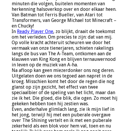
minuten die volgen, buitelen momenten van
herkenning halsoverkop over en door elkaar heen.
Van Batman tot Ferris Bueller, van Atari tot
Transformers, van George Michael tot Minecraft –
en Chucky!
In
Ready Player One
, zo blijkt, draait de toekomst
om het verleden. Om precies te zijn: dat van mij.
Op volle kracht achteruit scheuren we door het
vermaak van onze tienerjaren, schieten rakelings
langs de bus van The A-Team, ontkomen aan de
klauwen van King Kong en blijven ternauwernood
in leven op de muziek van A-ha.
Na afloop kan geen miezerdonker ons nog deren.
Uitgelaten doen we ons tegoed aan napret in de
kroeg. Misschien komt het door de regen die nog
glanst op zijn gezicht, het effect van twee
speciaalbier of de speling van het licht, maar dan
zie ik het. Die gloed, die blik, die ogen. Zo moet hij
gekeken hebben toen hij zestien was.
Even, anderhalve glimlach lang, zie ik mijn lief in
het jong, terwijl hij met een puberale overgave
over The Shining vertelt en ik met een puberale
zekerheid als een blok voor hem val, toen en nu