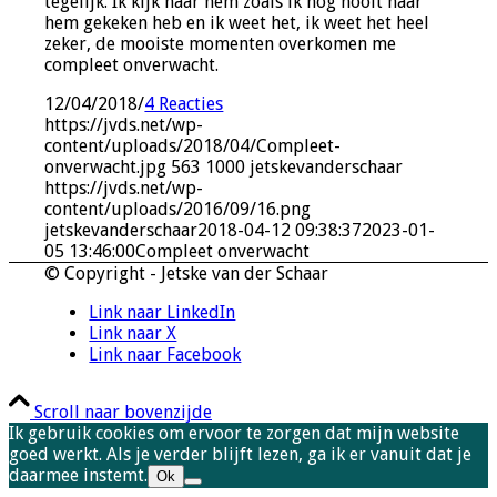
tegelijk. Ik kijk naar hem zoals ik nog nooit naar
hem gekeken heb en ik weet het, ik weet het heel
zeker, de mooiste momenten overkomen me
compleet onverwacht.
12/04/2018
/
4 Reacties
https://jvds.net/wp-
content/uploads/2018/04/Compleet-
onverwacht.jpg
563
1000
jetskevanderschaar
https://jvds.net/wp-
content/uploads/2016/09/16.png
jetskevanderschaar
2018-04-12 09:38:37
2023-01-
05 13:46:00
Compleet onverwacht
© Copyright - Jetske van der Schaar
Link naar LinkedIn
Link naar X
Link naar Facebook
Scroll naar bovenzijde
Ik gebruik cookies om ervoor te zorgen dat mijn website
goed werkt. Als je verder blijft lezen, ga ik er vanuit dat je
daarmee instemt.
Ok